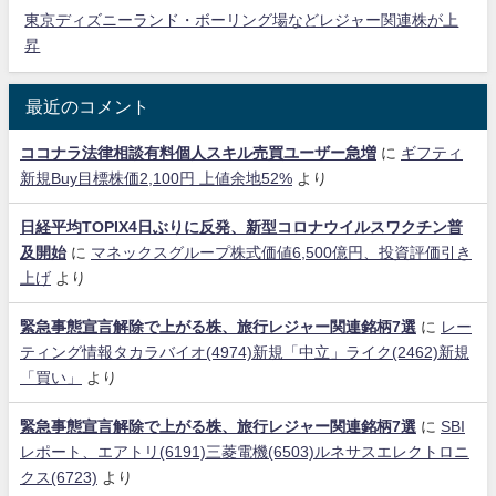
東京ディズニーランド・ボーリング場などレジャー関連株が上
昇
最近のコメント
ココナラ法律相談有料個人スキル売買ユーザー急増
に
ギフティ
新規Buy目標株価2,100円 上値余地52%
より
日経平均TOPIX4日ぶりに反発、新型コロナウイルスワクチン普
及開始
に
マネックスグループ株式価値6,500億円、投資評価引き
上げ
より
緊急事態宣言解除で上がる株、旅行レジャー関連銘柄7選
に
レー
ティング情報タカラバイオ(4974)新規「中立」ライク(2462)新規
「買い」
より
緊急事態宣言解除で上がる株、旅行レジャー関連銘柄7選
に
SBI
レポート、エアトリ(6191)三菱電機(6503)ルネサスエレクトロニ
クス(6723)
より