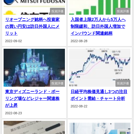
投資評価
投資評価
リオープニング銘柄へ投資家
入国者上限2万人から5万人へ
の買い円安は訪日外国人にメ
制限緩和、訪日外国人増加で
リット
インバウンド関連銘柄
2022-09-02
2022-08-28
投資評価
投資評価
東京ディズニーランド・ボー
日経平均株価見通し3つの注目
リング場などレジャー関連株
ポイント需給・チャート分析
が上昇
2022-08-22
2022-08-23