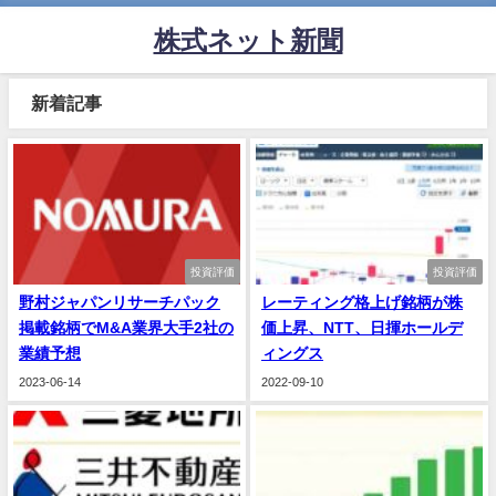
株式ネット新聞
新着記事
投資評価
投資評価
野村ジャパンリサーチパック
レーティング格上げ銘柄が株
掲載銘柄でM&A業界大手2社の
価上昇、NTT、日揮ホールデ
業績予想
ィングス
2023-06-14
2022-09-10