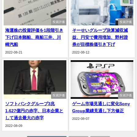
投資評価
投資評価
海運株の投資評価を1段階引き
そーせいグループ決算減収減
下げ日本郵船、商船三井、川
益、円安で費用増加、野村證
崎汽船
券が目標株価引き下げ
2022-08-21
2022-08-12
投資評価
投資評価
ソフトバンクグループ3兆
ゲーム市場見通しに変化Sony
1,627億円の赤字、日本企業と
Group業績見通し下方修正
して過去最大の赤字
2022-08-07
2022-08-09