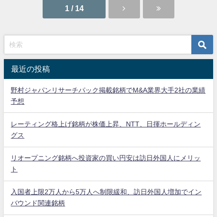
1 / 14
最近の投稿
野村ジャパンリサーチパック掲載銘柄でM&A業界大手2社の業績
予想
レーティング格上げ銘柄が株価上昇、NTT、日揮ホールディン
グス
リオープニング銘柄へ投資家の買い円安は訪日外国人にメリッ
ト
入国者上限2万人から5万人へ制限緩和、訪日外国人増加でイン
バウンド関連銘柄